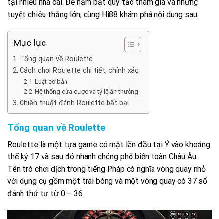
tại nhiều nhà cái. Để nắm bắt quy tắc tham gia và những
tuyệt chiêu thắng lớn, cùng Hi88 khám phá nội dung sau.
Mục lục
Tổng quan về Roulette
Cách chơi Roulette chi tiết, chính xác
Luật cơ bản
Hệ thống cửa cược và tỷ lệ ăn thưởng
Chiến thuật đánh Roulette bất bại
Tổng quan về Roulette
Roulette là một tựa game có mặt lần đầu tại Ý vào khoảng
thế kỷ 17 và sau đó nhanh chóng phổ biến toàn Châu Âu.
Tên trò chơi dịch trong tiếng Pháp có nghĩa vòng quay nhỏ
với dụng cụ gồm một trái bóng và một vòng quay có 37 số
đánh thứ tự từ 0 – 36.