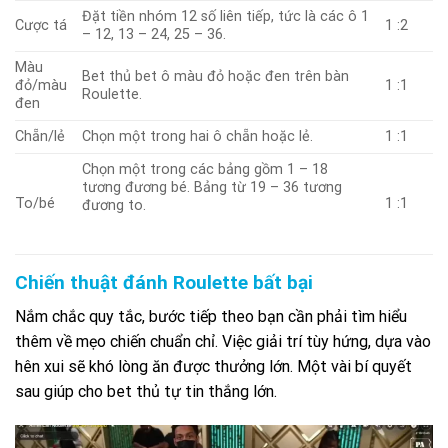
Đặt tiền nhóm 12 số liên tiếp, tức là các ô 1
Cược tá
1 :2
– 12, 13 – 24, 25 – 36.
Màu
Bet thủ bet ô màu đỏ hoặc đen trên bàn
đỏ/màu
1 :1
Roulette.
đen
Chẵn/lẻ
Chọn một trong hai ô chẵn hoặc lẻ.
1 :1
Chọn một trong các bảng gồm 1 – 18
tương đương bé. Bảng từ 19 – 36 tương
To/bé
1 :1
đương to.
Chiến thuật đánh Roulette bất bại
Nắm chắc quy tắc, bước tiếp theo bạn cần phải tìm hiểu
thêm về mẹo chiến chuẩn chỉ. Việc giải trí tùy hứng, dựa vào
hên xui sẽ khó lòng ăn được thưởng lớn. Một vài bí quyết
sau giúp cho bet thủ tự tin thắng lớn.