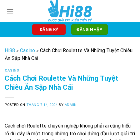
Skip
to
content
ĐĂNG KÝ
ĐĂNG NHẬP
Hi88
»
Casino
»
Cách Chơi Roulette Và Những Tuyệt Chiêu
Ăn Sập Nhà Cái
CASINO
Cách Chơi Roulette Và Những Tuyệt
Chiêu Ăn Sập Nhà Cái
POSTED ON
THÁNG 7 14, 2024
BY
ADMIN
Cách chơi Roulette
chuyên nghiệp không phải ai cũng hiểu
rõ dù đây là một trong những trò chơi đứng đầu lượt giải trí