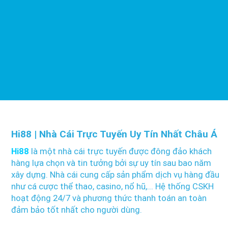
Hi88 | Nhà Cái Trực Tuyến Uy Tín Nhất Châu Á
Hi88
là một nhà cái trực tuyến được đông đảo khách
hàng lựa chọn và tin tưởng bởi sự uy tín sau bao năm
xây dựng. Nhà cái cung cấp sản phẩm dịch vụ hàng đầu
như cá cược thể thao, casino, nổ hũ,... Hệ thống CSKH
hoạt động 24/7 và phương thức thanh toán an toàn
đảm bảo tốt nhất cho người dùng.