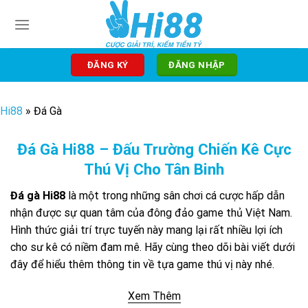
Skip
to
content
ĐĂNG KÝ
ĐĂNG NHẬP
Hi88
»
Đá Gà
Đá Gà Hi88 – Đấu Trường Chiến Kê Cực
Thú Vị Cho Tân Binh
Đá gà
Hi88
là một trong những sân chơi cá cược hấp dẫn
nhận được sự quan tâm của đông đảo game thủ Việt Nam.
Hình thức giải trí trực tuyến này mang lại rất nhiều lợi ích
cho sư kê có niềm đam mê. Hãy cùng theo dõi bài viết dưới
đây để hiểu thêm thông tin về tựa game thú vị này nhé.
Xem Thêm