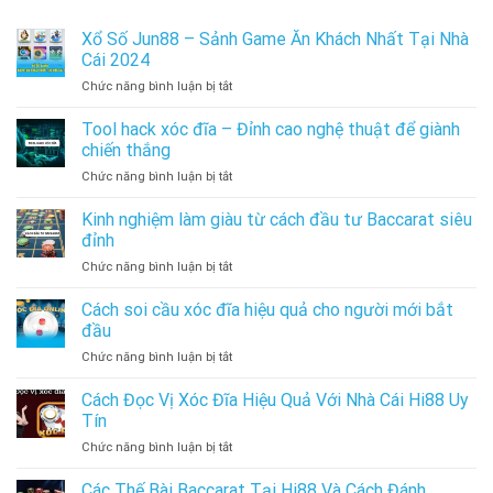
Xổ Số Jun88 – Sảnh Game Ăn Khách Nhất Tại Nhà
Cái 2024
ở
Chức năng bình luận bị tắt
Xổ
Số
Tool hack xóc đĩa – Đỉnh cao nghệ thuật để giành
Jun88
chiến thắng
–
ở
Chức năng bình luận bị tắt
Sảnh
Tool
Game
hack
Kinh nghiệm làm giàu từ cách đầu tư Baccarat siêu
Ăn
xóc
Khách
đỉnh
đĩa
Nhất
ở
Chức năng bình luận bị tắt
–
Tại
Kinh
Đỉnh
Nhà
nghiệm
Cách soi cầu xóc đĩa hiệu quả cho người mới bắt
cao
Cái
làm
nghệ
đầu
2024
giàu
thuật
ở
Chức năng bình luận bị tắt
từ
để
Cách
cách
giành
soi
Cách Đọc Vị Xóc Đĩa Hiệu Quả Với Nhà Cái Hi88 Uy
đầu
chiến
cầu
tư
Tín
thắng
xóc
Baccarat
ở
Chức năng bình luận bị tắt
đĩa
siêu
Cách
hiệu
đỉnh
Đọc
Các Thế Bài Baccarat Tại Hi88 Và Cách Đánh
quả