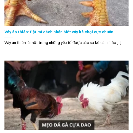
Vảy án thiên: Bật mí cách nhận biết vảy kê chọi cực chuẩn
Vảy án thiên là một trong những yếu tố được các sư kê cân nhắc [...]