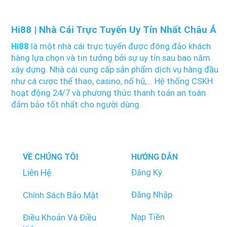
Hi88 | Nhà Cái Trực Tuyến Uy Tín Nhất Châu Á
Hi88
là một nhà cái trực tuyến được đông đảo khách
hàng lựa chọn và tin tưởng bởi sự uy tín sau bao năm
xây dựng. Nhà cái cung cấp sản phẩm dịch vụ hàng đầu
như cá cược thể thao, casino, nổ hũ,... Hệ thống CSKH
hoạt động 24/7 và phương thức thanh toán an toàn
đảm bảo tốt nhất cho người dùng.
VỀ CHÚNG TÔI
HƯỚNG DẪN
Đăng Ký
Liên Hệ
Đăng Nhập
Chính Sách Bảo Mật
Nạp Tiền
Điều Khoản Và Điều