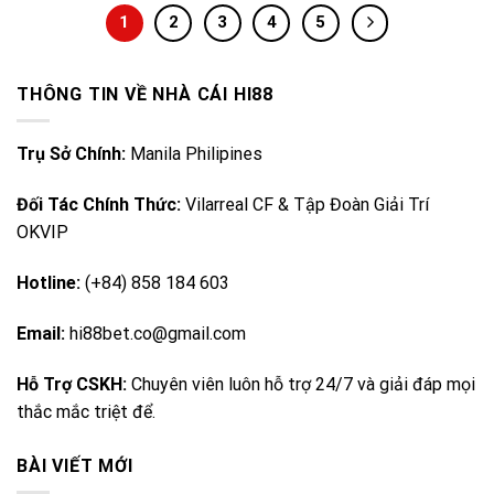
1
2
3
4
5
THÔNG TIN VỀ NHÀ CÁI HI88
Trụ Sở Chính:
Manila Philipines
Đối Tác Chính Thức:
Vilarreal CF & Tập Đoàn Giải Trí
OKVIP
Hotline:
(+84) 858 184 603
Email:
hi88bet.co@gmail.com
Hỗ Trợ CSKH:
Chuyên viên luôn hỗ trợ 24/7 và giải đáp mọi
thắc mắc triệt để.
BÀI VIẾT MỚI