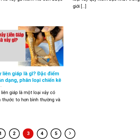
giới [...]
 liên giáp là gì? Đặc điểm
n dạng, phân loại chiến kê
 liên giáp là một loại vảy có
h thước to hơn bình thường và
1
2
3
4
5