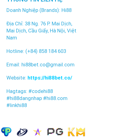
Doanh Nghiệp (Brands): Hi88
Địa Chỉ: 38 Ng. 76 P. Mai Dịch,
Mai Dịch, Cầu Giấy, Hà Nội, Việt
Nam
Hotline: (+84) 858 184 603
Email: hi88bet.co@gmail.com
Website:
https://hi88bet.co/
Hagtags: #codehi88
#hi88dangnhap #hi88.com
#linkhi88