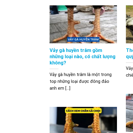
Vảy gà huyền trâm gồm
Thô
những loại nào, có chất lượng
quý
không?
Vảy
Vảy gà huyền trâm là một trong
chi
top những loại được đông đảo
anh em [...]