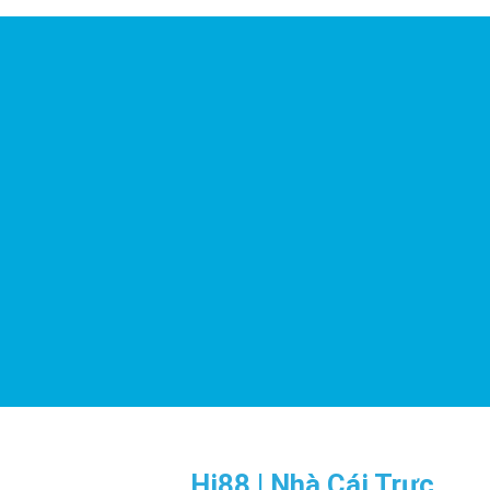
Hi88 | Nhà Cái Trực