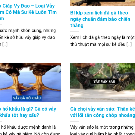
 Giáp Vy Đao – Loại Vảy
ếm Có Mà Sư Kê Luôn Tìm
Bí kíp xem lịch đá gà theo
ếm
ngày chuẩn đảm bảo chiến
thắng
 sức mạnh khôn cùng, những
ến kê sở hữu vảy giáp vy đao
Xem lịch đá gà theo ngày là một
 [...]
thủ thuật mà mọi sư kê đều [...]
 hổ khẩu là gì? Gà có vảy
Gà chọi vảy vấn sáo: Thần kê
khẩu tốt hay xấu?
với lối tấn công chớp nhoán
 hổ khẩu được mệnh danh là
Vảy vấn sáo là một trong những
n kê vảy gà hiếm. Nó còn được
loại vảy quý hiếm bậc nhất trong