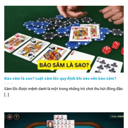
Báo sâm là sao? Luật sâm lốc quy định khi nào nên báo sâm?
Sâm lốc được mệnh danh là một trong những trò chơi thu hút đông đảo
[...]