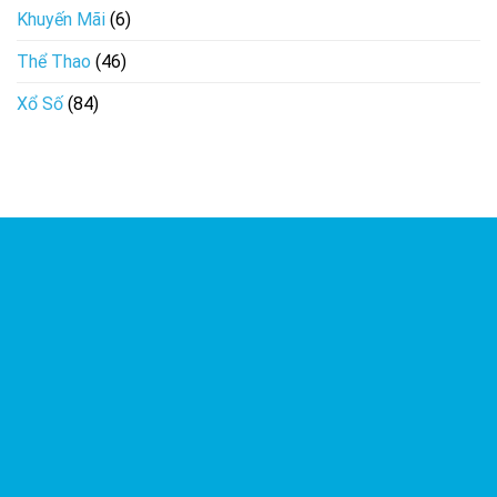
Khuyến Mãi
(6)
Thể Thao
(46)
Xổ Số
(84)