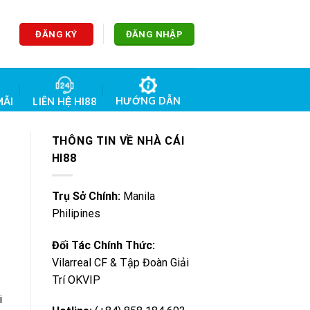
ĐĂNG KÝ
ĐĂNG NHẬP
HƯỚNG DẪN
MÃI
LIÊN HỆ HI88
THÔNG TIN VỀ NHÀ CÁI
HI88
Trụ Sở Chính:
Manila
Philipines
Đối Tác Chính Thức:
Vilarreal CF & Tập Đoàn Giải
Trí OKVIP
i