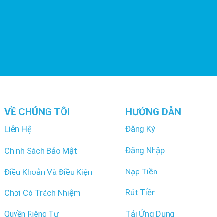
VỀ CHÚNG TÔI
HƯỚNG DẪN
Đăng Ký
Liên Hệ
Đăng Nhập
Chính Sách Bảo Mật
Nạp Tiền
Điều Khoản Và Điều Kiện
Rút Tiền
Chơi Có Trách Nhiệm
Tải Ứng Dụng
Quyền Riêng Tư