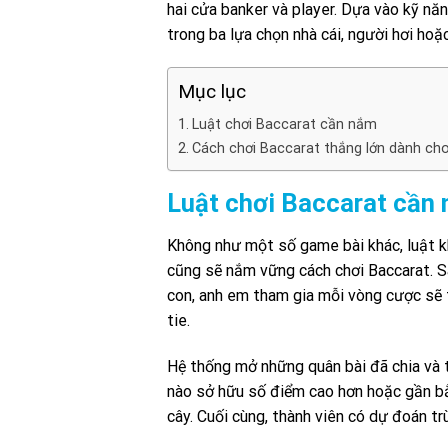
hai cửa banker và player. Dựa vào kỹ nă
trong ba lựa chọn nhà cái, người hơi hoặ
Mục lục
Luật chơi Baccarat cần nắm
Cách chơi Baccarat thắng lớn dành ch
Luật chơi Baccarat cần
Không như một số game bài khác, luật kh
cũng sẽ nắm vững cách chơi Baccarat. Sau
con, anh em tham gia mỗi vòng cược sẽ t
tie.
Hệ thống mở những quân bài đã chia và 
nào sở hữu số điểm cao hơn hoặc gần bằ
cây. Cuối cùng, thành viên có dự đoán t