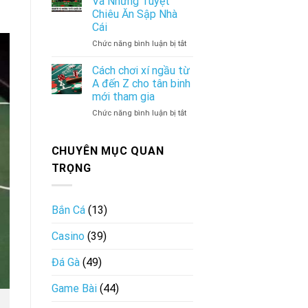
Và Những Tuyệt
và
Cá
Chiêu Ăn Sập Nhà
những
Ấn
Cái
quy
Tượng
tắc
Nhất
ở
Chức năng bình luận bị tắt
quan
Tại
Cách
trọng
Hi88
Chơi
Cách chơi xí ngầu từ
nên
Roulette
A đến Z cho tân binh
biết
Và
mới tham gia
Những
ở
Chức năng bình luận bị tắt
Tuyệt
Cách
Chiêu
chơi
Ăn
xí
Sập
CHUYÊN MỤC QUAN
ngầu
Nhà
TRỌNG
từ
Cái
A
đến
Z
Bắn Cá
(13)
cho
tân
Casino
(39)
binh
mới
Đá Gà
(49)
tham
gia
Game Bài
(44)