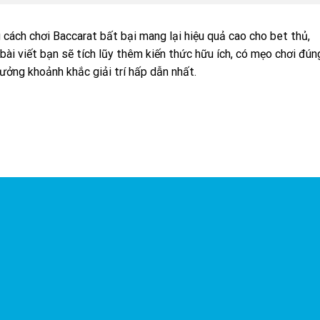
cách chơi Baccarat bất bại mang lại hiệu quả cao cho bet thủ,
 bài viết bạn sẽ tích lũy thêm kiến thức hữu ích, có mẹo chơi đún
ưởng khoảnh khắc giải trí hấp dẫn nhất.