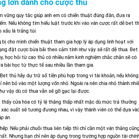
g lớn dành cho cược thủ
m vững quy tắc giúp anh em có chiến thuật đúng đắn, đưa ra
iểm. Nếu không tìm hiểu luật trước khi vào ván cược rất dễ bet t
 xấu là trắng túi.
g bị cho mình chiến thuật tham gia hợp lý áp dụng linh hoạt với
rạng đặt cược bừa bãi theo cảm tính như vậy sẽ rất dễ thua. Bet
, học hỏi từ cao thủ có nhiều năm kinh nghiệm chắc chắn sẽ có
ra bài học từ thực tế sau nhiều lần tham gia.
Bet thủ hãy dự trữ số tiền phù hợp trong ví tài khoản, nếu không
ỉ nên bỏ vào một lượng vốn nhỏ. Ngoài ra nên chia nhỏ thành nhi
như vậy dù có thua vẫn sẽ gỡ gạc lại được.
 thấy cửa hòa có tỷ lệ thắng thấp nhất mặc dù mức trả thưởng
r xác suất sẽ tương đương nhau, vì vậy thành viên có thể dựa và
p án.
p: Nếu phải chuỗi thua liên tiếp thì chỉ cần một ván thắng cũn
mất. Nhưng bạn chỉ nên áp dụng trong trường hợp nguồn tài chín