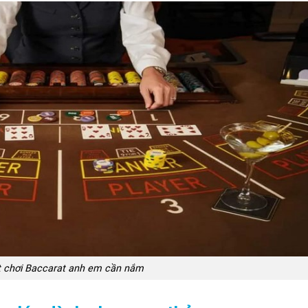
t chơi Baccarat anh em cần nắm