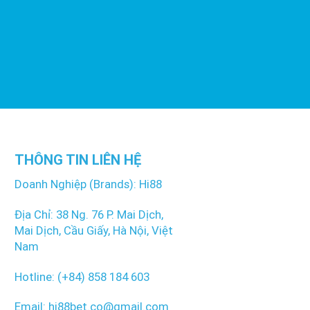
THÔNG TIN LIÊN HỆ
Doanh Nghiệp (Brands): Hi88
Địa Chỉ: 38 Ng. 76 P. Mai Dịch,
Mai Dịch, Cầu Giấy, Hà Nội, Việt
Nam
Hotline: (+84) 858 184 603
Email: hi88bet.co@gmail.com