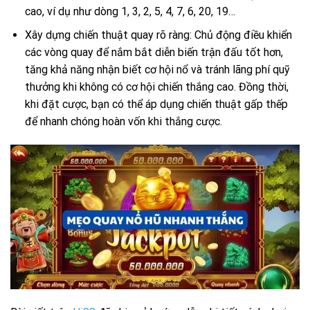
cao, ví dụ như dòng 1, 3, 2, 5, 4, 7, 6, 20, 19…
Xây dựng chiến thuật quay rõ ràng:
Chủ động điều khiển
các vòng quay để nắm bắt diễn biến trận đấu tốt hơn,
tăng khả năng nhận biết cơ hội nổ và tránh lãng phí quỹ
thưởng khi không có cơ hội chiến thắng cao. Đồng thời,
khi đặt cược, bạn có thể áp dụng chiến thuật gấp thếp
để nhanh chóng hoàn vốn khi thắng cược.