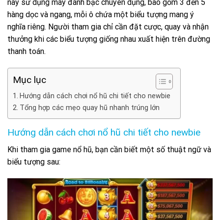
này sử dụng máy đánh bạc chuyên dụng, bao gồm 3 đến 5
hàng dọc và ngang, mỗi ô chứa một biểu tượng mang ý
nghĩa riêng. Người tham gia chỉ cần đặt cược, quay và nhận
thưởng khi các biểu tượng giống nhau xuất hiện trên đường
thanh toán.
Mục lục
Hướng dẫn cách chơi nổ hũ chi tiết cho newbie
Tổng hợp các mẹo quay hũ nhanh trúng lớn
Hướng dẫn cách chơi nổ hũ chi tiết cho newbie
Khi tham gia game nổ hũ, bạn cần biết một số thuật ngữ và
biểu tượng sau: