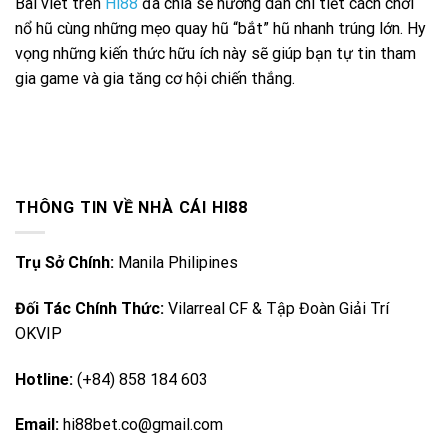
Bài viết trên
Hi88
đã chia sẻ hướng dẫn chi tiết cách chơi
nổ hũ cùng những mẹo quay hũ “bắt” hũ nhanh trúng lớn. Hy
vọng những kiến thức hữu ích này sẽ giúp bạn tự tin tham
gia game và gia tăng cơ hội chiến thắng.
THÔNG TIN VỀ NHÀ CÁI HI88
Trụ Sở Chính:
Manila Philipines
Đối Tác Chính Thức:
Vilarreal CF & Tập Đoàn Giải Trí
OKVIP
Hotline:
(+84) 858 184 603
Email:
hi88bet.co@gmail.com