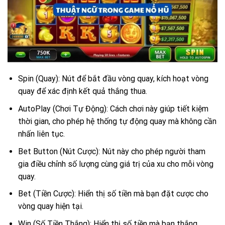
Spin (Quay): Nút để bắt đầu vòng quay, kích hoạt vòng
quay để xác định kết quả thắng thua.
AutoPlay (Chơi Tự Động): Cách chơi này giúp tiết kiệm
thời gian, cho phép hệ thống tự động quay mà không cần
nhấn liên tục.
Bet Button (Nút Cược): Nút này cho phép người tham
gia điều chỉnh số lượng cùng giá trị của xu cho mỗi vòng
quay.
Bet (Tiền Cược): Hiển thị số tiền mà bạn đặt cược cho
vòng quay hiện tại.
Win (Số Tiền Thắng): Hiển thị số tiền mà bạn thắng