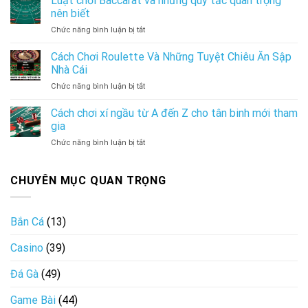
Luật chơi Baccarat và những quy tắc quan trọng
Vàng
cực
nên biết
–
chuẩn
ở
Chức năng bình luận bị tắt
Khám
2024
Luật
Phá
chơi
Cách Chơi Roulette Và Những Tuyệt Chiêu Ăn Sập
Trò
Baccarat
Chơi
Nhà Cái
và
Săn
ở
Chức năng bình luận bị tắt
những
Cá
Cách
quy
Ấn
Chơi
Cách chơi xí ngầu từ A đến Z cho tân binh mới tham
tắc
Tượng
Roulette
quan
gia
Nhất
Và
trọng
Tại
ở
Chức năng bình luận bị tắt
Những
nên
Hi88
Cách
Tuyệt
biết
chơi
Chiêu
xí
CHUYÊN MỤC QUAN TRỌNG
Ăn
ngầu
Sập
từ
Nhà
A
Cái
Bắn Cá
(13)
đến
Z
Casino
(39)
cho
tân
binh
Đá Gà
(49)
mới
tham
Game Bài
(44)
gia