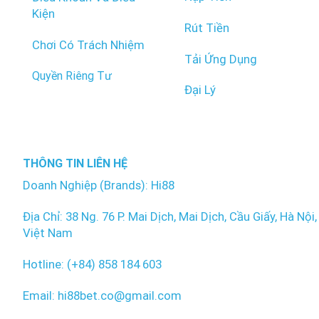
Kiện
Rút Tiền
Chơi Có Trách Nhiệm
Tải Ứng Dụng
Quyền Riêng Tư
Đại Lý
THÔNG TIN LIÊN HỆ
Doanh Nghiệp (Brands): Hi88
Địa Chỉ: 38 Ng. 76 P. Mai Dịch, Mai Dịch, Cầu Giấy, Hà Nội,
Việt Nam
Hotline: (+84) 858 184 603
Email: hi88bet.co@gmail.com