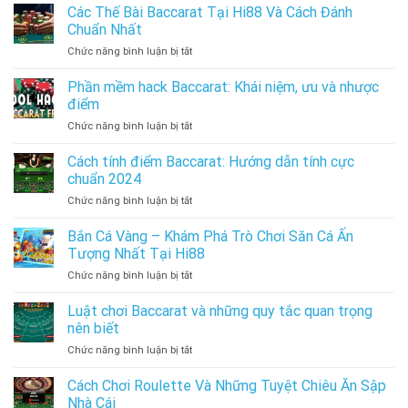
Đọc
Các Thế Bài Baccarat Tại Hi88 Và Cách Đánh
quả
Vị
cho
Chuẩn Nhất
Xóc
người
ở
Chức năng bình luận bị tắt
Đĩa
mới
Các
Hiệu
bắt
Thế
Phần mềm hack Baccarat: Khái niệm, ưu và nhược
Quả
đầu
Bài
Với
điểm
Baccarat
Nhà
ở
Chức năng bình luận bị tắt
Tại
Cái
Phần
Hi88
Hi88
mềm
Cách tính điểm Baccarat: Hướng dẫn tính cực
Và
Uy
hack
Cách
chuẩn 2024
Tín
Baccarat:
Đánh
ở
Chức năng bình luận bị tắt
Khái
Chuẩn
Cách
niệm,
Nhất
tính
Bắn Cá Vàng – Khám Phá Trò Chơi Săn Cá Ấn
ưu
điểm
và
Tượng Nhất Tại Hi88
Baccarat:
nhược
ở
Chức năng bình luận bị tắt
Hướng
điểm
Bắn
dẫn
Cá
Luật chơi Baccarat và những quy tắc quan trọng
tính
Vàng
cực
nên biết
–
chuẩn
ở
Chức năng bình luận bị tắt
Khám
2024
Luật
Phá
chơi
Cách Chơi Roulette Và Những Tuyệt Chiêu Ăn Sập
Trò
Baccarat
Chơi
Nhà Cái