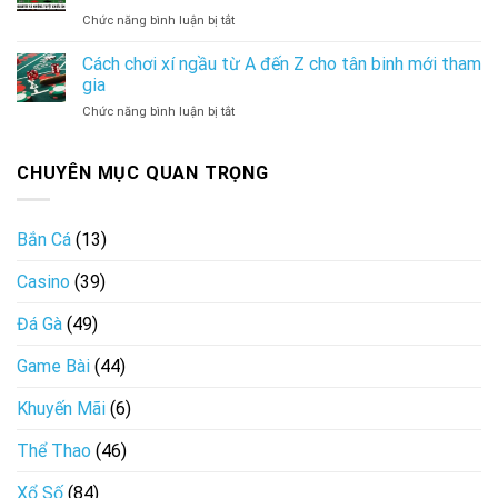
và
Săn
ở
Chức năng bình luận bị tắt
những
Cá
Cách
quy
Ấn
Chơi
Cách chơi xí ngầu từ A đến Z cho tân binh mới tham
tắc
Tượng
Roulette
quan
gia
Nhất
Và
trọng
Tại
ở
Chức năng bình luận bị tắt
Những
nên
Hi88
Cách
Tuyệt
biết
chơi
Chiêu
xí
CHUYÊN MỤC QUAN TRỌNG
Ăn
ngầu
Sập
từ
Nhà
A
Cái
Bắn Cá
(13)
đến
Z
Casino
(39)
cho
tân
binh
Đá Gà
(49)
mới
tham
Game Bài
(44)
gia
Khuyến Mãi
(6)
Thể Thao
(46)
Xổ Số
(84)