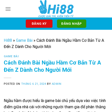
Skip
to
content
ĐĂNG KÝ
ĐĂNG NHẬP
Hi88
»
Game Bài
»
Cách Đánh Bài Ngầu Hầm Cơ Bản Từ A
Đến Z Dành Cho Người Mới
GAME BÀI
Cách Đánh Bài Ngầu Hầm Cơ Bản Từ A
Đến Z Dành Cho Người Mới
POSTED ON
THÁNG 6 21, 2024
BY
ADMIN
Ngầu hầm được hiểu là game bài chủ yếu dựa vào việc tính
điểm giữa nhà cái với những người tham gia để phân thắng