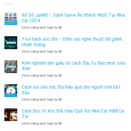
Xổ Số Jun88 – Sảnh Game Ăn Khách Nhất Tại Nhà
Cái 2024
ở
Chức năng bình luận bị tắt
Xổ
Số
Tool hack xóc đĩa – Đỉnh cao nghệ thuật để giành
Jun88
chiến thắng
–
ở
Chức năng bình luận bị tắt
Sảnh
Tool
Game
hack
Kinh nghiệm làm giàu từ cách đầu tư Baccarat siêu
Ăn
xóc
Khách
đỉnh
đĩa
Nhất
ở
Chức năng bình luận bị tắt
–
Tại
Kinh
Đỉnh
Nhà
nghiệm
Cách soi cầu xóc đĩa hiệu quả cho người mới bắt
cao
Cái
làm
nghệ
đầu
2024
giàu
thuật
ở
Chức năng bình luận bị tắt
từ
để
Cách
cách
giành
soi
Cách Đọc Vị Xóc Đĩa Hiệu Quả Với Nhà Cái Hi88 Uy
đầu
chiến
cầu
tư
Tín
thắng
xóc
Baccarat
ở
Chức năng bình luận bị tắt
đĩa
siêu
Cách
hiệu
đỉnh