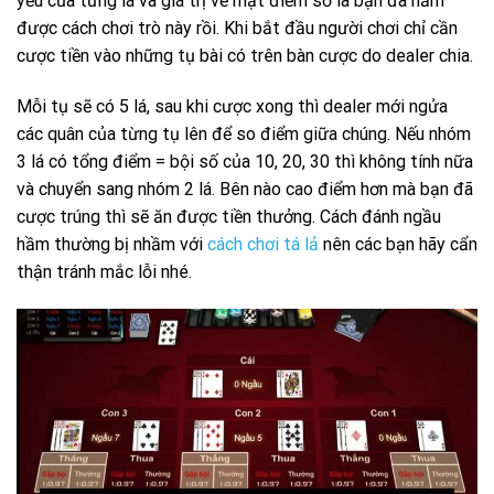
yếu của từng lá và giá trị về mặt điểm số là bạn đã nắm
được cách chơi trò này rồi. Khi bắt đầu người chơi chỉ cần
cược tiền vào những tụ bài có trên bàn cược do dealer chia.
Mỗi tụ sẽ có 5 lá, sau khi cược xong thì dealer mới ngửa
các quân của từng tụ lên để so điểm giữa chúng. Nếu nhóm
3 lá có tổng điểm = bội số của 10, 20, 30 thì không tính nữa
và chuyển sang nhóm 2 lá. Bên nào cao điểm hơn mà bạn đã
cược trúng thì sẽ ăn được tiền thưởng. Cách đánh ngầu
hầm thường bị nhầm với
cách chơi tá lả
nên các bạn hãy cẩn
thận tránh mắc lỗi nhé.