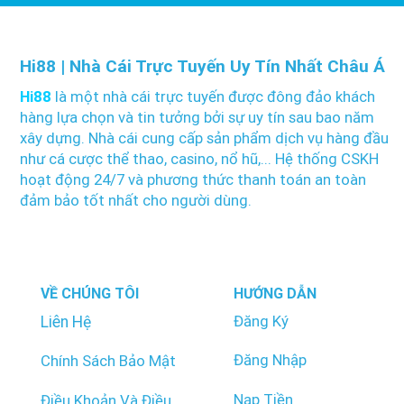
Hi88 | Nhà Cái Trực Tuyến Uy Tín Nhất Châu Á
Hi88
là một nhà cái trực tuyến được đông đảo khách
hàng lựa chọn và tin tưởng bởi sự uy tín sau bao năm
xây dựng. Nhà cái cung cấp sản phẩm dịch vụ hàng đầu
như cá cược thể thao, casino, nổ hũ,... Hệ thống CSKH
hoạt động 24/7 và phương thức thanh toán an toàn
đảm bảo tốt nhất cho người dùng.
VỀ CHÚNG TÔI
HƯỚNG DẪN
Đăng Ký
Liên Hệ
Đăng Nhập
Chính Sách Bảo Mật
Nạp Tiền
Điều Khoản Và Điều