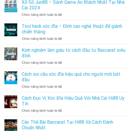
Xổ Số Jun88 – Sảnh Game Ăn Khách Nhất Tại Nhà
Cái 2024
ở
Chức năng bình luận bị tắt
Xổ
Số
Tool hack xóc đĩa – Đỉnh cao nghệ thuật để giành
Jun88
chiến thắng
–
ở
Chức năng bình luận bị tắt
Sảnh
Tool
Game
hack
Kinh nghiệm làm giàu từ cách đầu tư Baccarat siêu
Ăn
xóc
Khách
đỉnh
đĩa
Nhất
ở
Chức năng bình luận bị tắt
–
Tại
Kinh
Đỉnh
Nhà
nghiệm
Cách soi cầu xóc đĩa hiệu quả cho người mới bắt
cao
Cái
làm
nghệ
đầu
2024
giàu
thuật
ở
Chức năng bình luận bị tắt
từ
để
Cách
cách
giành
soi
Cách Đọc Vị Xóc Đĩa Hiệu Quả Với Nhà Cái Hi88 Uy
đầu
chiến
cầu
tư
Tín
thắng
xóc
Baccarat
ở
Chức năng bình luận bị tắt
đĩa
siêu
Cách
hiệu
đỉnh
Đọc
Các Thế Bài Baccarat Tại Hi88 Và Cách Đánh
quả
Vị
cho
Chuẩn Nhất
Xóc