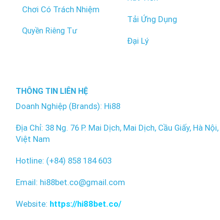
Chơi Có Trách Nhiệm
Tải Ứng Dụng
Quyền Riêng Tư
Đại Lý
THÔNG TIN LIÊN HỆ
Doanh Nghiệp (Brands): Hi88
Địa Chỉ: 38 Ng. 76 P. Mai Dịch, Mai Dịch, Cầu Giấy, Hà Nội,
Việt Nam
Hotline: (+84) 858 184 603
Email: hi88bet.co@gmail.com
Website:
https://hi88bet.co/