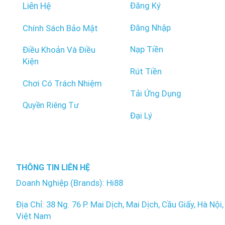
Đăng Ký
Liên Hệ
Đăng Nhập
Chính Sách Bảo Mật
Nạp Tiền
Điều Khoản Và Điều
Kiện
Rút Tiền
Chơi Có Trách Nhiệm
Tải Ứng Dụng
Quyền Riêng Tư
Đại Lý
THÔNG TIN LIÊN HỆ
Doanh Nghiệp (Brands): Hi88
Địa Chỉ: 38 Ng. 76 P. Mai Dịch, Mai Dịch, Cầu Giấy, Hà Nội,
Việt Nam