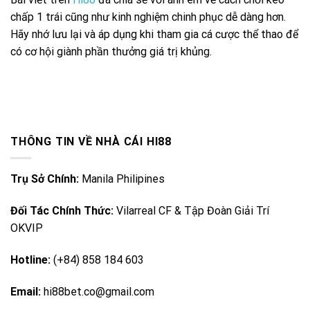
chấp 1 trái cũng như kinh nghiệm chinh phục dễ dàng hơn.
Hãy nhớ lưu lại và áp dụng khi tham gia cá cược thể thao để
có cơ hội giành phần thưởng giá trị khủng.
THÔNG TIN VỀ NHÀ CÁI HI88
Trụ Sở Chính:
Manila Philipines
Đối Tác Chính Thức:
Vilarreal CF & Tập Đoàn Giải Trí
OKVIP
Hotline:
(+84) 858 184 603
Email:
hi88bet.co@gmail.com