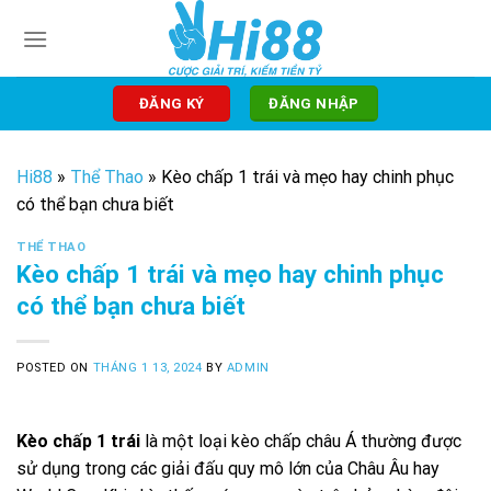
Skip
to
content
ĐĂNG KÝ
ĐĂNG NHẬP
Hi88
»
Thể Thao
»
Kèo chấp 1 trái và mẹo hay chinh phục
có thể bạn chưa biết
THỂ THAO
Kèo chấp 1 trái và mẹo hay chinh phục
có thể bạn chưa biết
POSTED ON
THÁNG 1 13, 2024
BY
ADMIN
Kèo chấp 1 trái
là một loại kèo chấp châu Á thường được
sử dụng trong các giải đấu quy mô lớn của Châu Âu hay