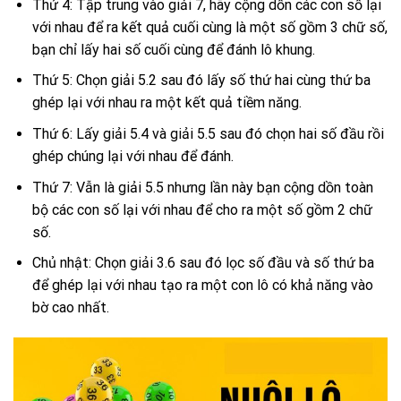
Thứ 4: Tập trung vào giải 7, hãy cộng dồn các con số lại
với nhau để ra kết quả cuối cùng là một số gồm 3 chữ số,
bạn chỉ lấy hai số cuối cùng để đánh lô khung.
Thứ 5: Chọn giải 5.2 sau đó lấy số thứ hai cùng thứ ba
ghép lại với nhau ra một kết quả tiềm năng.
Thứ 6: Lấy giải 5.4 và giải 5.5 sau đó chọn hai số đầu rồi
ghép chúng lại với nhau để đánh.
Thứ 7: Vẫn là giải 5.5 nhưng lần này bạn cộng dồn toàn
bộ các con số lại với nhau để cho ra một số gồm 2 chữ
số.
Chủ nhật: Chọn giải 3.6 sau đó lọc số đầu và số thứ ba
để ghép lại với nhau tạo ra một con lô có khả năng vào
bờ cao nhất.