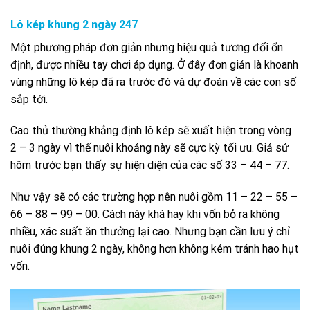
Lô kép khung 2 ngày 247
Một phương pháp đơn giản nhưng hiệu quả tương đối ổn
định, được nhiều tay chơi áp dụng. Ở đây đơn giản là khoanh
vùng những lô kép đã ra trước đó và dự đoán về các con số
sắp tới.
Cao thủ thường khẳng định lô kép sẽ xuất hiện trong vòng
2 – 3 ngày vì thế nuôi khoảng này sẽ cực kỳ tối ưu. Giả sử
hôm trước bạn thấy sự hiện diện của các số 33 – 44 – 77.
Như vậy sẽ có các trường hợp nên nuôi gồm 11 – 22 – 55 –
66 – 88 – 99 – 00. Cách này khá hay khi vốn bỏ ra không
nhiều, xác suất ăn thưởng lại cao. Nhưng bạn cần lưu ý chỉ
nuôi đúng khung 2 ngày, không hơn không kém tránh hao hụt
vốn.