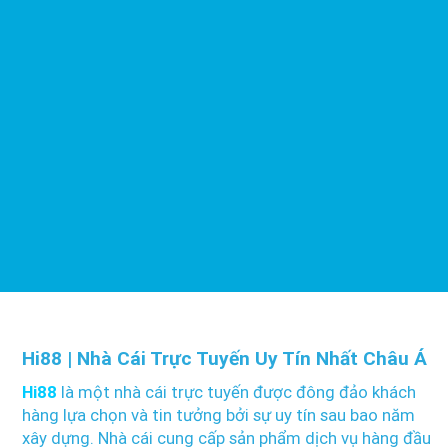
Hi88 | Nhà Cái Trực Tuyến Uy Tín Nhất Châu Á
Hi88
là một nhà cái trực tuyến được đông đảo khách
hàng lựa chọn và tin tưởng bởi sự uy tín sau bao năm
xây dựng. Nhà cái cung cấp sản phẩm dịch vụ hàng đầu