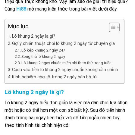
triệu quả thực không khó. Vậy làm sao để giải trí hiệu quả?
Cùng
Hi88
mở mang kiến thức trong bài viết dưới đây.
Mục lục
Lô khung 2 ngày là gì?
Gợi ý chiến thuật chơi lô khung 2 ngày từ chuyên gia
Lô kép khung 2 ngày 247
Song thủ lô khung 2 ngày
Lô khung 2 ngày chuẩn miễn phí theo thứ trong tuần
Cách vào tiền lô khung 2 ngày chuẩn không cần chỉnh
Kinh nghiệm chơi lô trong 2 ngày nên bỏ túi
Lô khung 2 ngày là gì?
Lô khung 2 ngày hiểu đơn giản là việc mà dân chơi lựa chọn
một hoặc có thể hơn một con số bất kỳ. Sau đó tiến hành
đánh trong hai ngày liên tiếp với số tiền ngẫu nhiên tùy
theo tình hình tài chính hiện có.