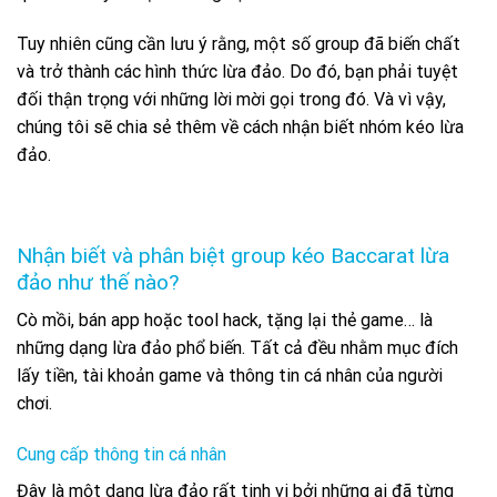
Tuy nhiên cũng cần lưu ý rằng, một số group đã biến chất
và trở thành các hình thức lừa đảo. Do đó, bạn phải tuyệt
đối thận trọng với những lời mời gọi trong đó. Và vì vậy,
chúng tôi sẽ chia sẻ thêm về cách nhận biết nhóm kéo lừa
đảo.
Nhận biết và phân biệt group kéo Baccarat lừa
đảo như thế nào?
Cò mồi, bán app hoặc tool hack, tặng lại thẻ game… là
những dạng lừa đảo phổ biến. Tất cả đều nhằm mục đích
lấy tiền, tài khoản game và thông tin cá nhân của người
chơi.
Cung cấp thông tin cá nhân
Đây là một dạng lừa đảo rất tinh vi bởi những ai đã từng