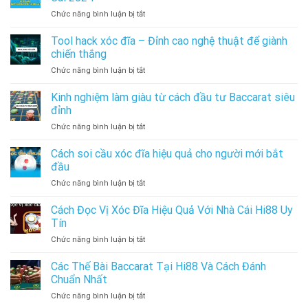
ở
Chức năng bình luận bị tắt
Xổ
Số
Tool hack xóc đĩa – Đỉnh cao nghệ thuật để giành
Jun88
chiến thắng
–
ở
Chức năng bình luận bị tắt
Sảnh
Tool
Game
hack
Kinh nghiệm làm giàu từ cách đầu tư Baccarat siêu
Ăn
xóc
Khách
đỉnh
đĩa
Nhất
ở
Chức năng bình luận bị tắt
–
Tại
Kinh
Đỉnh
Nhà
nghiệm
Cách soi cầu xóc đĩa hiệu quả cho người mới bắt
cao
Cái
làm
nghệ
đầu
2024
giàu
thuật
ở
Chức năng bình luận bị tắt
từ
để
Cách
cách
giành
soi
Cách Đọc Vị Xóc Đĩa Hiệu Quả Với Nhà Cái Hi88 Uy
đầu
chiến
cầu
tư
Tín
thắng
xóc
Baccarat
ở
Chức năng bình luận bị tắt
đĩa
siêu
Cách
hiệu
đỉnh
Đọc
Các Thế Bài Baccarat Tại Hi88 Và Cách Đánh
quả
Vị
cho
Chuẩn Nhất
Xóc
người
ở
Chức năng bình luận bị tắt
Đĩa
mới
Các