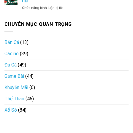
gia
Nhất
Và
trọng
Tại
ở
Chức năng bình luận bị tắt
Những
nên
Hi88
Cách
Tuyệt
biết
chơi
Chiêu
xí
CHUYÊN MỤC QUAN TRỌNG
Ăn
ngầu
Sập
từ
Nhà
A
Cái
Bắn Cá
(13)
đến
Z
Casino
(39)
cho
tân
binh
Đá Gà
(49)
mới
tham
Game Bài
(44)
gia
Khuyến Mãi
(6)
Thể Thao
(46)
Xổ Số
(84)