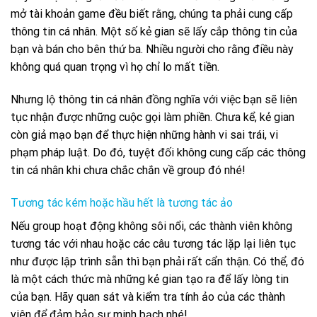
mở tài khoản game đều biết rằng, chúng ta phải cung cấp
thông tin cá nhân. Một số kẻ gian sẽ lấy cắp thông tin của
bạn và bán cho bên thứ ba. Nhiều người cho rằng điều này
không quá quan trọng vì họ chỉ lo mất tiền.
Nhưng lộ thông tin cá nhân đồng nghĩa với việc bạn sẽ liên
tục nhận được những cuộc gọi làm phiền. Chưa kể, kẻ gian
còn giả mạo bạn để thực hiện những hành vi sai trái, vi
phạm pháp luật. Do đó, tuyệt đối không cung cấp các thông
tin cá nhân khi chưa chắc chắn về group đó nhé!
Tương tác kém hoặc hầu hết là tương tác ảo
Nếu group hoạt động không sôi nổi, các thành viên không
tương tác với nhau hoặc các câu tương tác lặp lại liên tục
như được lập trình sẵn thì bạn phải rất cẩn thận. Có thể, đó
là một cách thức mà những kẻ gian tạo ra để lấy lòng tin
của bạn. Hãy quan sát và kiểm tra tính ảo của các thành
viên để đảm bảo sự minh bạch nhé!