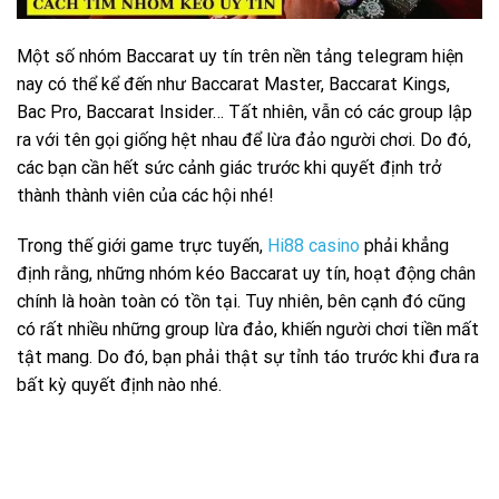
Một số nhóm Baccarat uy tín trên nền tảng telegram hiện
nay có thể kể đến như Baccarat Master, Baccarat Kings,
Bac Pro, Baccarat Insider… Tất nhiên, vẫn có các group lập
ra với tên gọi giống hệt nhau để lừa đảo người chơi. Do đó,
các bạn cần hết sức cảnh giác trước khi quyết định trở
thành thành viên của các hội nhé!
Trong thế giới game trực tuyến,
Hi88 casino
phải khẳng
định rằng, những nhóm kéo Baccarat uy tín, hoạt động chân
chính là hoàn toàn có tồn tại. Tuy nhiên, bên cạnh đó cũng
có rất nhiều những group lừa đảo, khiến người chơi tiền mất
tật mang. Do đó, bạn phải thật sự tỉnh táo trước khi đưa ra
bất kỳ quyết định nào nhé.