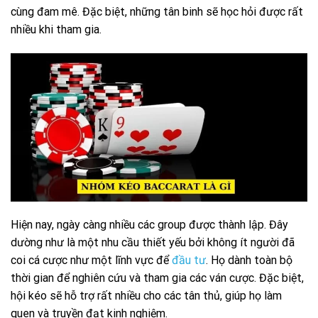
cùng đam mê. Đặc biệt, những tân binh sẽ học hỏi được rất
nhiều khi tham gia.
Hiện nay, ngày càng nhiều các group được thành lập. Đây
dường như là một nhu cầu thiết yếu bởi không ít người đã
coi cá cược như một lĩnh vực để
đầu tư
. Họ dành toàn bộ
thời gian để nghiên cứu và tham gia các ván cược. Đặc biệt,
hội kéo sẽ hỗ trợ rất nhiều cho các tân thủ, giúp họ làm
quen và truyền đạt kinh nghiệm.