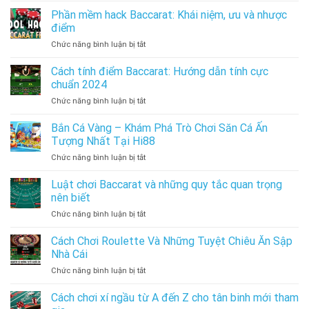
Hiệu
bắt
Thế
Phần mềm hack Baccarat: Khái niệm, ưu và nhược
Quả
đầu
Bài
Với
điểm
Baccarat
Nhà
ở
Chức năng bình luận bị tắt
Tại
Cái
Phần
Hi88
Hi88
mềm
Cách tính điểm Baccarat: Hướng dẫn tính cực
Và
Uy
hack
Cách
chuẩn 2024
Tín
Baccarat:
Đánh
ở
Chức năng bình luận bị tắt
Khái
Chuẩn
Cách
niệm,
Nhất
tính
Bắn Cá Vàng – Khám Phá Trò Chơi Săn Cá Ấn
ưu
điểm
và
Tượng Nhất Tại Hi88
Baccarat:
nhược
ở
Chức năng bình luận bị tắt
Hướng
điểm
Bắn
dẫn
Cá
Luật chơi Baccarat và những quy tắc quan trọng
tính
Vàng
cực
nên biết
–
chuẩn
ở
Chức năng bình luận bị tắt
Khám
2024
Luật
Phá
chơi
Cách Chơi Roulette Và Những Tuyệt Chiêu Ăn Sập
Trò
Baccarat
Chơi
Nhà Cái
và
Săn
ở
Chức năng bình luận bị tắt
những
Cá
Cách
quy
Ấn
Chơi
Cách chơi xí ngầu từ A đến Z cho tân binh mới tham
tắc
Tượng
Roulette
quan