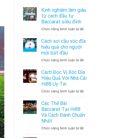
Tool
Ăn
hack
Khách
Kinh nghiệm làm giàu
xóc
Nhất
từ cách đầu tư
đĩa
Tại
Baccarat siêu đỉnh
–
Nhà
ở
Chức năng bình luận bị tắt
Đỉnh
Cái
Kinh
cao
2024
nghiệm
nghệ
Cách soi cầu xóc đĩa
làm
thuật
hiệu quả cho người
giàu
để
mới bắt đầu
từ
giành
ở
Chức năng bình luận bị tắt
cách
chiến
Cách
đầu
thắng
soi
tư
Cách Đọc Vị Xóc Đĩa
cầu
Baccarat
Hiệu Quả Với Nhà Cái
xóc
siêu
Hi88 Uy Tín
đĩa
đỉnh
ở
Chức năng bình luận bị tắt
hiệu
Cách
quả
Đọc
cho
Các Thế Bài
Vị
người
Baccarat Tại Hi88
Xóc
mới
Và Cách Đánh Chuẩn
Đĩa
bắt
Nhất
Hiệu
đầu
Quả
ở
Chức năng bình luận bị tắt
Với
Các