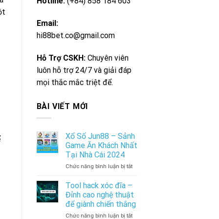
Hotline:
(+84) 858 184 603
ột
Email:
hi88bet.co@gmail.com
Hỗ Trợ CSKH:
Chuyên viên
luôn hỗ trợ 24/7 và giải đáp
mọi thắc mắc triệt để.
BÀI VIẾT MỚI
Xổ Số Jun88 – Sảnh
ể
Game Ăn Khách Nhất
Tại Nhà Cái 2024
ở
Chức năng bình luận bị tắt
Xổ
Số
Tool hack xóc đĩa –
Jun88
Đỉnh cao nghệ thuật
–
để giành chiến thắng
Sảnh
ở
Chức năng bình luận bị tắt
Game