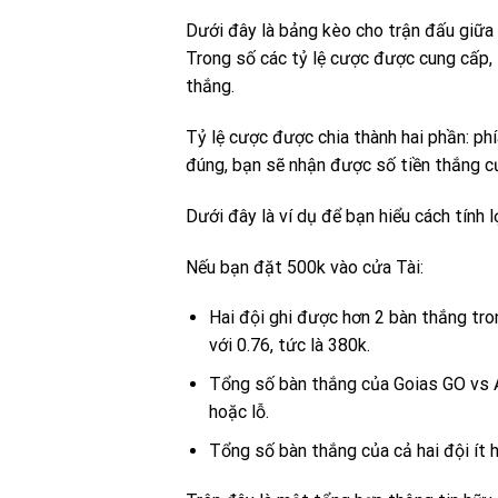
Dưới đây là bảng kèo cho trận đấu giữa 
Trong số các tỷ lệ cược được cung cấp, tỷ
thắng.
Tỷ lệ cược được chia thành hai phần: phí
đúng, bạn sẽ nhận được số tiền thắng cư
Dưới đây là ví dụ để bạn hiểu cách tính l
Nếu bạn đặt 500k vào cửa Tài:
Hai đội ghi được hơn 2 bàn thắng tro
với 0.76, tức là 380k.
Tổng số bàn thắng của Goias GO vs A
hoặc lỗ.
Tổng số bàn thắng của cả hai đội ít 