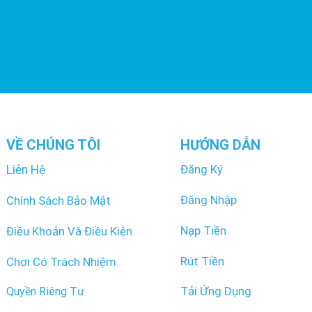
VỀ CHÚNG TÔI
HƯỚNG DẪN
Đăng Ký
Liên Hệ
Đăng Nhập
Chính Sách Bảo Mật
Nạp Tiền
Điều Khoản Và Điều Kiện
Rút Tiền
Chơi Có Trách Nhiệm
Tải Ứng Dụng
Quyền Riêng Tư