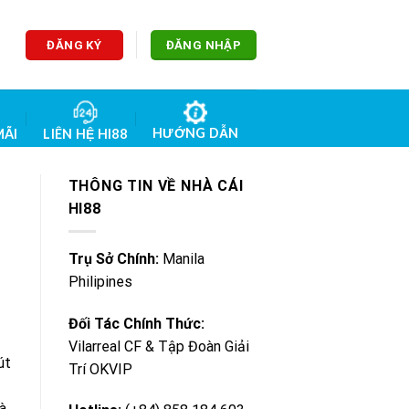
ĐĂNG KÝ
ĐĂNG NHẬP
HƯỚNG DẪN
MÃI
LIÊN HỆ HI88
THÔNG TIN VỀ NHÀ CÁI
HI88
Trụ Sở Chính:
Manila
Philipines
Đối Tác Chính Thức:
Vilarreal CF & Tập Đoàn Giải
út
Trí OKVIP
là