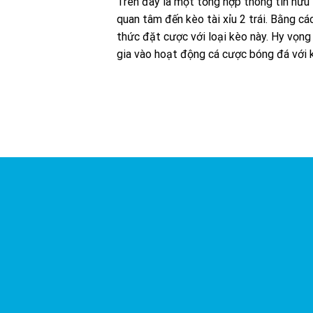
Trên đây là một tổng hợp thông tin hữu 
quan tâm đến kèo tài xỉu 2 trái. Bằng c
thức đặt cược với loại kèo này. Hy vọng
gia vào hoạt động cá cược bóng đá với k