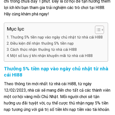
chỉ trong chưa đầy 1 phút. Đây là cơ hội để tận hưởng thêm
lợi ích khi bạn tham gia trải nghiệm các trò chơi tại HI88.
Hãy cùng khám phá ngay!
Mục lục
Thưởng 5% tiền nạp vào ngày chủ nhật từ nhà cái HI88
Điều kiện để nhận thưởng 5% tiền nạp
Cách thức nhận thưởng từ nhà cái HI88
Một số lưu ý khi nhận khuyến mãi từ nhà cái HI88
Thưởng 5% tiền nạp vào ngày chủ nhật từ nhà
cái HI88
Theo thông tin mới nhất từ nhà cái Hi88, từ ngày
12/02/2023, nhà cái sẽ mang đến cho tất cả các thành viên
một cơ hội vàng mỗi Chủ Nhật. Mỗi người chơi sẽ tận
hưởng ưu đãi tuyệt vời, cụ thể cược thủ nhận ngay 5% tiền
nạp tương ứng với giá trị số tiền khi nạp tiền vào tài khoản.