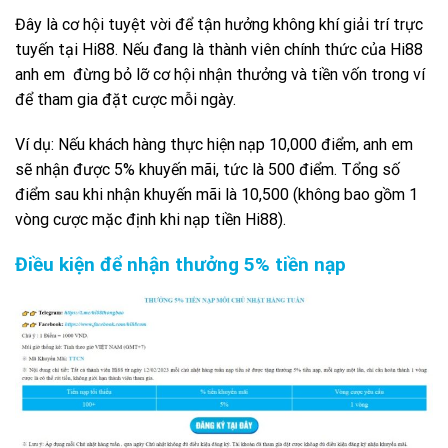
Đây là cơ hội tuyệt vời để tận hưởng không khí giải trí trực
tuyến tại Hi88. Nếu đang là thành viên chính thức của Hi88
anh em đừng bỏ lỡ cơ hội nhận thưởng và tiền vốn trong ví
để tham gia đặt cược mỗi ngày.
Ví dụ: Nếu khách hàng thực hiện nạp 10,000 điểm, anh em
sẽ nhận được 5% khuyến mãi, tức là 500 điểm. Tổng số
điểm sau khi nhận khuyến mãi là 10,500 (không bao gồm 1
vòng cược mặc định khi nạp tiền Hi88).
Điều kiện để nhận thưởng 5% tiền nạp