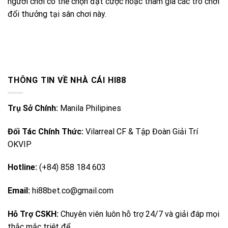
người chơi có thể chọn đặt cược hoặc tham gia các trò chơi
đổi thưởng tại sân chơi này.
THÔNG TIN VỀ NHÀ CÁI HI88
Trụ Sở Chính:
Manila Philipines
Đối Tác Chính Thức:
Vilarreal CF & Tập Đoàn Giải Trí
OKVIP
Hotline:
(+84) 858 184 603
Email:
hi88bet.co@gmail.com
Hỗ Trợ CSKH:
Chuyên viên luôn hỗ trợ 24/7 và giải đáp mọi
thắc mắc triệt để.