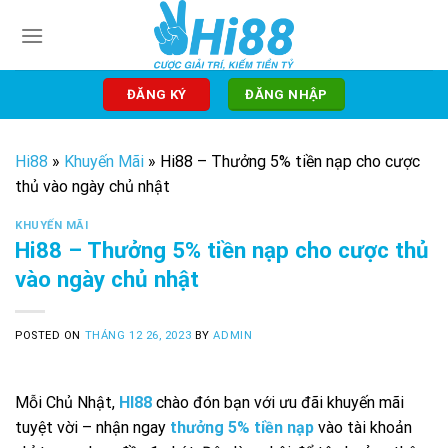
Skip
to
content
ĐĂNG KÝ
ĐĂNG NHẬP
Hi88
»
Khuyến Mãi
»
Hi88 – Thưởng 5% tiền nạp cho cược
thủ vào ngày chủ nhật
KHUYẾN MÃI
Hi88 – Thưởng 5% tiền nạp cho cược thủ
vào ngày chủ nhật
POSTED ON
THÁNG 12 26, 2023
BY
ADMIN
Mỗi Chủ Nhật,
HI88
chào đón bạn với ưu đãi khuyến mãi
tuyệt vời – nhận ngay
thưởng 5% tiền nạp
vào tài khoản