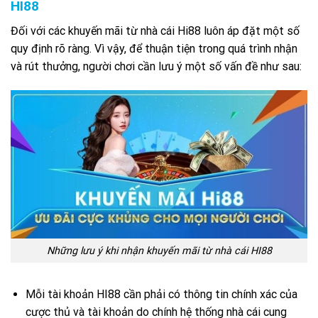
HI88
Đối với các khuyến mãi từ nhà cái Hi88 luôn áp đặt một số
quy định rõ ràng. Vì vậy, để thuận tiện trong quá trình nhận
và rút thưởng, người chơi cần lưu ý một số vấn đề như sau:
Những lưu ý khi nhận khuyến mãi từ nhà cái HI88
Mỗi tài khoản HI88 cần phải có thông tin chính xác của
cược thủ và tài khoản do chính hệ thống nhà cái cung