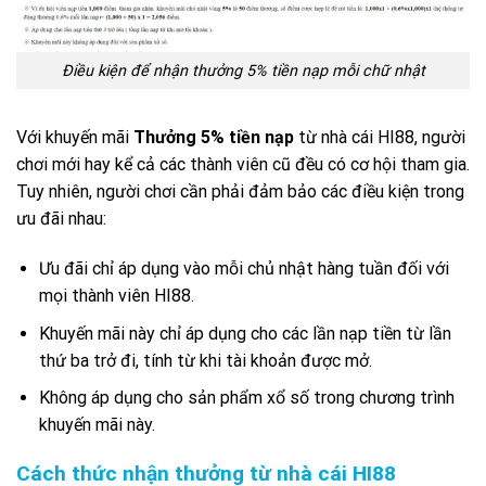
Điều kiện để nhận thưởng 5% tiền nạp mỗi chữ nhật
Với khuyến mãi
Thưởng 5% tiền nạp
từ nhà cái HI88, người
chơi mới hay kể cả các thành viên cũ đều có cơ hội tham gia.
Tuy nhiên, người chơi cần phải đảm bảo các điều kiện trong
ưu đãi nhau:
Ưu đãi chỉ áp dụng vào mỗi chủ nhật hàng tuần đối với
mọi thành viên HI88.
Khuyến mãi này chỉ áp dụng cho các lần nạp tiền từ lần
thứ ba trở đi, tính từ khi tài khoản được mở.
Không áp dụng cho sản phẩm xổ số trong chương trình
khuyến mãi này.
Cách thức nhận thưởng từ nhà cái HI88