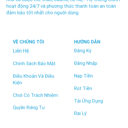
hoạt động 24/7 và phương thức thanh toán an toàn
đảm bảo tốt nhất cho người dùng.
VỀ CHÚNG TÔI
HƯỚNG DẪN
Đăng Ký
Liên Hệ
Đăng Nhập
Chính Sách Bảo Mật
Nạp Tiền
Điều Khoản Và Điều
Kiện
Rút Tiền
Chơi Có Trách Nhiệm
Tải Ứng Dụng
Quyền Riêng Tư
Đại Lý