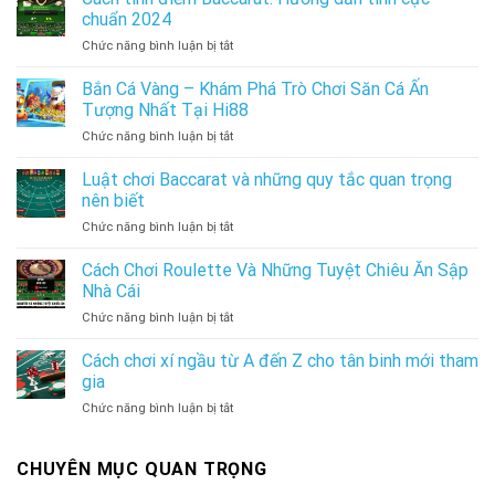
hack
Cách
chuẩn 2024
Tín
Baccarat:
Đánh
ở
Chức năng bình luận bị tắt
Khái
Chuẩn
Cách
niệm,
Nhất
tính
Bắn Cá Vàng – Khám Phá Trò Chơi Săn Cá Ấn
ưu
điểm
và
Tượng Nhất Tại Hi88
Baccarat:
nhược
ở
Chức năng bình luận bị tắt
Hướng
điểm
Bắn
dẫn
Cá
Luật chơi Baccarat và những quy tắc quan trọng
tính
Vàng
cực
nên biết
–
chuẩn
ở
Chức năng bình luận bị tắt
Khám
2024
Luật
Phá
chơi
Cách Chơi Roulette Và Những Tuyệt Chiêu Ăn Sập
Trò
Baccarat
Chơi
Nhà Cái
và
Săn
ở
Chức năng bình luận bị tắt
những
Cá
Cách
quy
Ấn
Chơi
Cách chơi xí ngầu từ A đến Z cho tân binh mới tham
tắc
Tượng
Roulette
quan
gia
Nhất
Và
trọng
Tại
ở
Chức năng bình luận bị tắt
Những
nên
Hi88
Cách
Tuyệt
biết
chơi
Chiêu
xí
CHUYÊN MỤC QUAN TRỌNG
Ăn
ngầu
Sập