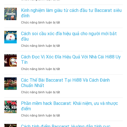
Tool
Game
hack
Kinh nghiệm làm giàu từ cách đầu tư Baccarat siêu
Ăn
xóc
Khách
đỉnh
đĩa
Nhất
ở
Chức năng bình luận bị tắt
–
Tại
Kinh
Đỉnh
Nhà
nghiệm
Cách soi cầu xóc đĩa hiệu quả cho người mới bắt
cao
Cái
làm
nghệ
đầu
2024
giàu
thuật
ở
Chức năng bình luận bị tắt
từ
để
Cách
cách
giành
soi
Cách Đọc Vị Xóc Đĩa Hiệu Quả Với Nhà Cái Hi88 Uy
đầu
chiến
cầu
tư
Tín
thắng
xóc
Baccarat
ở
Chức năng bình luận bị tắt
đĩa
siêu
Cách
hiệu
đỉnh
Đọc
Các Thế Bài Baccarat Tại Hi88 Và Cách Đánh
quả
Vị
cho
Chuẩn Nhất
Xóc
người
ở
Chức năng bình luận bị tắt
Đĩa
mới
Các
Hiệu
bắt
Thế
Phần mềm hack Baccarat: Khái niệm, ưu và nhược
Quả
đầu
Bài
Với
điểm
Baccarat
Nhà
ở
Chức năng bình luận bị tắt
Tại
Cái
Phần
Hi88
Hi88
mềm
Cách tính điểm Baccarat: Hướng dẫn tính cực
Và
Uy