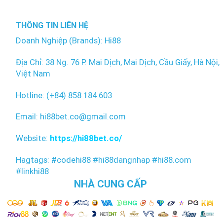
THÔNG TIN LIÊN HỆ
Doanh Nghiệp (Brands): Hi88
Địa Chỉ: 38 Ng. 76 P. Mai Dịch, Mai Dịch, Cầu Giấy, Hà Nội,
Việt Nam
Hotline: (+84) 858 184 603
Email: hi88bet.co@gmail.com
Website:
https://hi88bet.co/
Hagtags: #codehi88 #hi88dangnhap #hi88.com
#linkhi88
NHÀ CUNG CẤP