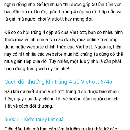
nghìn đồng nhé. Số lợi nhuận thu được gấp 50 lần tiền vốn
ban đầu bỏ ra. Do đó, giải thưởng 4 cặp số rất hấp dẫn và
là giải mà người chơi Vietlott hay mong đợi.
Để có cơ hội trúng 4 cặp số của Vietlott, bạn có nhiều hình
thức mua vé như mua tại các đại lý, mua online trên ứng
dụng hoặc website chính thức của Vietlott. Ngoài ra, hiện
nay có rất nhiều các website mua hộ, chúng ta cũng có thể
mua gián tiếp qua đó. Tuy nhiên, một lưu ý nhỏ là cần phải
chọn đúng trang web uy tín nhé!
Cách đổi thưởng khi trúng 4 số Vietlott 6/45
Sau khi đã biết được Vietlott trúng 4 số được bao nhiêu
tiền, ngay sau đây, chúng tôi sẽ hướng dẫn người chơi chi
tiết về cách đổi thưởng.
Bước 1 – Kiểm tra kỹ kết quả
Điều đầu tiên mà bạn cần làm là kiểm tra lại thật kỹ các