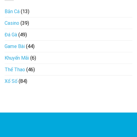
từ
Nhà
A
Cái
Bắn Cá
(13)
đến
Z
Casino
(39)
cho
tân
binh
Đá Gà
(49)
mới
tham
Game Bài
(44)
gia
Khuyến Mãi
(6)
Thể Thao
(46)
Xổ Số
(84)