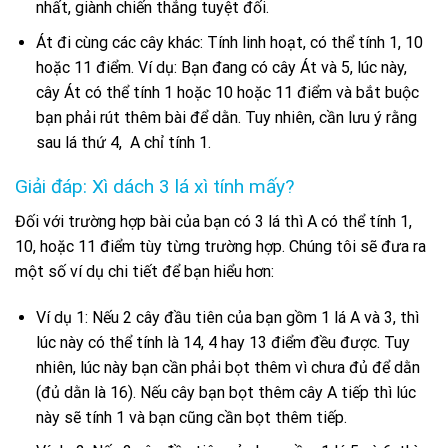
nhất, giành chiến thắng tuyệt đối.
Át đi cùng các cây khác: Tính linh hoạt, có thể tính 1, 10
hoặc 11 điểm. Ví dụ: Bạn đang có cây Át và 5, lúc này,
cây Át có thể tính 1 hoặc 10 hoặc 11 điểm và bắt buộc
bạn phải rút thêm bài để dằn. Tuy nhiên, cần lưu ý rằng
sau lá thứ 4, A chỉ tính 1.
Giải đáp: Xì dách 3 lá xì tính mấy?
Đối với trường hợp bài của bạn có 3 lá thì A có thể tính 1,
10, hoặc 11 điểm tùy từng trường hợp. Chúng tôi sẽ đưa ra
một số ví dụ chi tiết để bạn hiểu hơn:
Ví dụ 1: Nếu 2 cây đầu tiên của bạn gồm 1 lá A và 3, thì
lúc này có thể tính là 14, 4 hay 13 điểm đều được. Tuy
nhiên, lúc này bạn cần phải bọt thêm vì chưa đủ để dằn
(đủ dằn là 16). Nếu cây bạn bọt thêm cây A tiếp thì lúc
này sẽ tính 1 và bạn cũng cần bọt thêm tiếp.