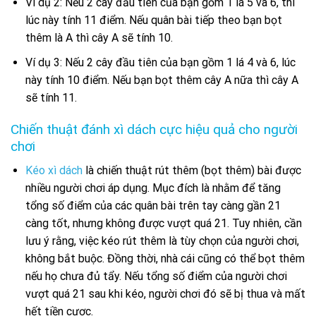
Ví dụ 2: Nếu 2 cây đầu tiên của bạn gồm 1 lá 5 và 6, thì
lúc này tính 11 điểm. Nếu quân bài tiếp theo bạn bọt
thêm là A thì cây A sẽ tính 10.
Ví dụ 3: Nếu 2 cây đầu tiên của bạn gồm 1 lá 4 và 6, lúc
này tính 10 điểm. Nếu bạn bọt thêm cây A nữa thì cây A
sẽ tính 11.
Chiến thuật đánh xì dách cực hiệu quả cho người
chơi
Kéo xì dách
là chiến thuật rút thêm (bọt thêm) bài được
nhiều người chơi áp dụng. Mục đích là nhằm để tăng
tổng số điểm của các quân bài trên tay càng gần 21
càng tốt, nhưng không được vượt quá 21. Tuy nhiên, cần
lưu ý rằng, việc kéo rút thêm là tùy chọn của người chơi,
không bắt buộc. Đồng thời, nhà cái cũng có thể bọt thêm
nếu họ chưa đủ tẩy. Nếu tổng số điểm của người chơi
vượt quá 21 sau khi kéo, người chơi đó sẽ bị thua và mất
hết tiền cược.