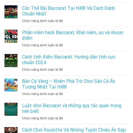
Cách
hiệu
đỉnh
Đọc
Các Thế Bài Baccarat Tại Hi88 Và Cách Đánh
quả
Vị
cho
Chuẩn Nhất
Xóc
người
ở
Chức năng bình luận bị tắt
Đĩa
mới
Các
Hiệu
bắt
Thế
Phần mềm hack Baccarat: Khái niệm, ưu và nhược
Quả
đầu
Bài
Với
điểm
Baccarat
Nhà
ở
Chức năng bình luận bị tắt
Tại
Cái
Phần
Hi88
Hi88
mềm
Cách tính điểm Baccarat: Hướng dẫn tính cực
Và
Uy
hack
Cách
chuẩn 2024
Tín
Baccarat:
Đánh
ở
Chức năng bình luận bị tắt
Khái
Chuẩn
Cách
niệm,
Nhất
tính
Bắn Cá Vàng – Khám Phá Trò Chơi Săn Cá Ấn
ưu
điểm
và
Tượng Nhất Tại Hi88
Baccarat:
nhược
ở
Chức năng bình luận bị tắt
Hướng
điểm
Bắn
dẫn
Cá
Luật chơi Baccarat và những quy tắc quan trọng
tính
Vàng
cực
nên biết
–
chuẩn
ở
Chức năng bình luận bị tắt
Khám
2024
Luật
Phá
chơi
Cách Chơi Roulette Và Những Tuyệt Chiêu Ăn Sập
Trò