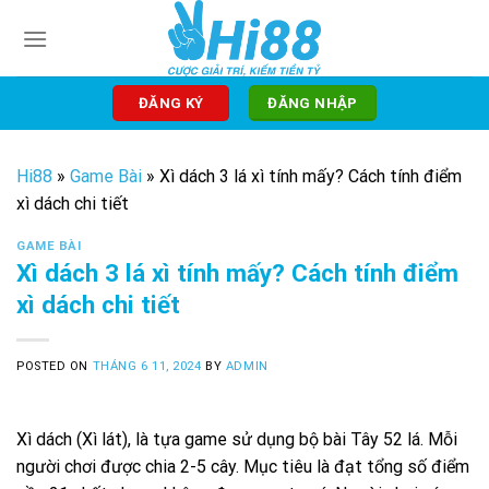
Skip
to
content
ĐĂNG KÝ
ĐĂNG NHẬP
Hi88
»
Game Bài
»
Xì dách 3 lá xì tính mấy? Cách tính điểm
xì dách chi tiết
GAME BÀI
Xì dách 3 lá xì tính mấy? Cách tính điểm
xì dách chi tiết
POSTED ON
THÁNG 6 11, 2024
BY
ADMIN
Xì dách (Xì lát), là tựa game sử dụng bộ bài Tây 52 lá. Mỗi
người chơi được chia 2-5 cây. Mục tiêu là đạt tổng số điểm