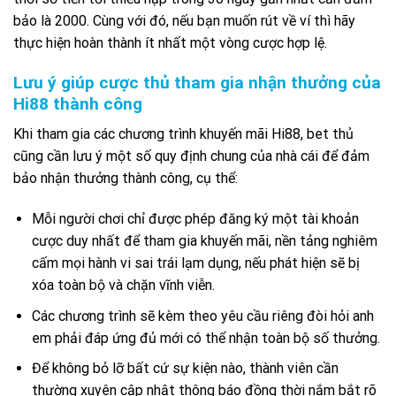
bảo là 2000. Cùng với đó, nếu bạn muốn rút về ví thì hãy
thực hiện hoàn thành ít nhất một vòng cược hợp lệ.
Lưu ý giúp cược thủ tham gia nhận thưởng của
Hi88 thành công
Khi tham gia các chương trình
khuyến mãi Hi88
, bet thủ
cũng cần lưu ý một số quy định chung của nhà cái để đảm
bảo nhận thưởng thành công, cụ thể:
Mỗi người chơi chỉ được phép đăng ký một tài khoản
cược duy nhất để tham gia khuyến mãi, nền tảng nghiêm
cấm mọi hành vi sai trái lạm dụng, nếu phát hiện sẽ bị
xóa toàn bộ và chặn vĩnh viễn.
Các chương trình sẽ kèm theo yêu cầu riêng đòi hỏi anh
em phải đáp ứng đủ mới có thể nhận toàn bộ số thưởng.
Để không bỏ lỡ bất cứ sự kiện nào, thành viên cần
thường xuyên cập nhật thông báo đồng thời nắm bắt rõ