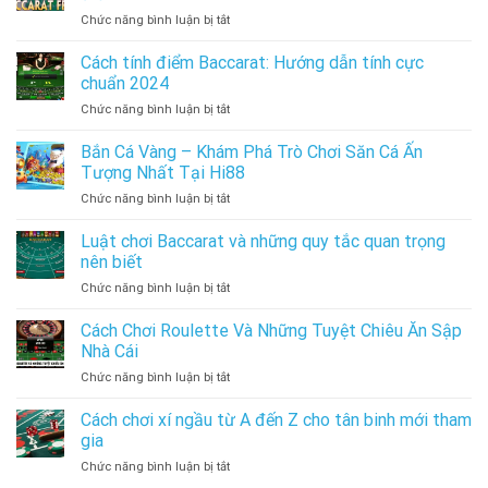
Baccarat
Nhà
ở
Chức năng bình luận bị tắt
Tại
Cái
Phần
Hi88
Hi88
mềm
Cách tính điểm Baccarat: Hướng dẫn tính cực
Và
Uy
hack
Cách
chuẩn 2024
Tín
Baccarat:
Đánh
ở
Chức năng bình luận bị tắt
Khái
Chuẩn
Cách
niệm,
Nhất
tính
Bắn Cá Vàng – Khám Phá Trò Chơi Săn Cá Ấn
ưu
điểm
và
Tượng Nhất Tại Hi88
Baccarat:
nhược
ở
Chức năng bình luận bị tắt
Hướng
điểm
Bắn
dẫn
Cá
Luật chơi Baccarat và những quy tắc quan trọng
tính
Vàng
cực
nên biết
–
chuẩn
ở
Chức năng bình luận bị tắt
Khám
2024
Luật
Phá
chơi
Cách Chơi Roulette Và Những Tuyệt Chiêu Ăn Sập
Trò
Baccarat
Chơi
Nhà Cái
và
Săn
ở
Chức năng bình luận bị tắt
những
Cá
Cách
quy
Ấn
Chơi
Cách chơi xí ngầu từ A đến Z cho tân binh mới tham
tắc
Tượng
Roulette
quan
gia
Nhất
Và
trọng
Tại
ở
Chức năng bình luận bị tắt
Những
nên
Hi88
Cách
Tuyệt