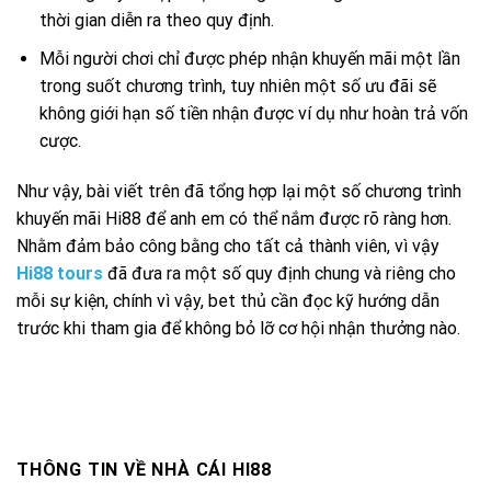
thời gian diễn ra theo quy định.
Mỗi người chơi chỉ được phép nhận khuyến mãi một lần
trong suốt chương trình, tuy nhiên một số ưu đãi sẽ
không giới hạn số tiền nhận được ví dụ như hoàn trả vốn
cược.
Như vậy, bài viết trên đã tổng hợp lại một số chương trình
khuyến mãi Hi88
để anh em có thể nắm được rõ ràng hơn.
Nhằm đảm bảo công bằng cho tất cả thành viên, vì vậy
Hi88 tours
đã đưa ra một số quy định chung và riêng cho
mỗi sự kiện, chính vì vậy, bet thủ cần đọc kỹ hướng dẫn
trước khi tham gia để không bỏ lỡ cơ hội nhận thưởng nào.
THÔNG TIN VỀ NHÀ CÁI HI88