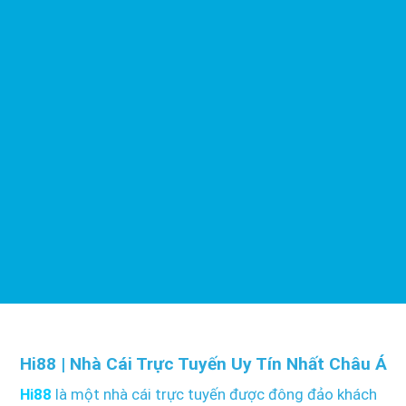
Hi88 | Nhà Cái Trực Tuyến Uy Tín Nhất Châu Á
Hi88
là một nhà cái trực tuyến được đông đảo khách