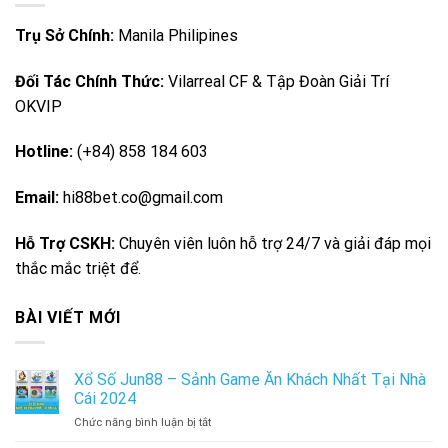
Trụ Sở Chính:
Manila Philipines
Đối Tác Chính Thức:
Vilarreal CF & Tập Đoàn Giải Trí
OKVIP
Hotline:
(+84) 858 184 603
Email:
hi88bet.co@gmail.com
Hỗ Trợ CSKH:
Chuyên viên luôn hỗ trợ 24/7 và giải đáp mọi
thắc mắc triệt để.
BÀI VIẾT MỚI
Xổ Số Jun88 – Sảnh Game Ăn Khách Nhất Tại Nhà
Cái 2024
ở
Chức năng bình luận bị tắt
Xổ