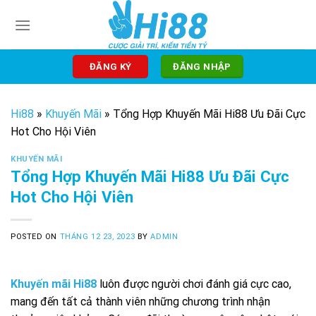
Skip
to
content
ĐĂNG KÝ
ĐĂNG NHẬP
Hi88
»
Khuyến Mãi
»
Tổng Hợp Khuyến Mãi Hi88 Ưu Đãi Cực
Hot Cho Hội Viên
KHUYẾN MÃI
Tổng Hợp Khuyến Mãi Hi88 Ưu Đãi Cực
Hot Cho Hội Viên
POSTED ON
THÁNG 12 23, 2023
BY
ADMIN
Khuyến mãi Hi88
luôn được người chơi đánh giá cực cao,
mang đến tất cả thành viên những chương trình nhận